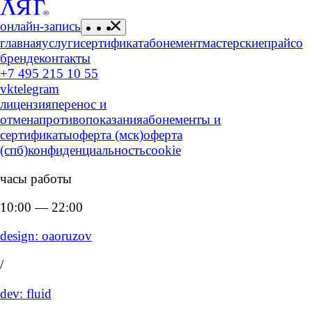
онлайн-запись
главная
услуги
сертификат
абонемент
мастерские
прайс
о
бренде
контакты
+7 495 215 10 55
vk
telegram
лицензия
перенос и
отмена
противопоказания
абонементы и
сертификаты
оферта (мск)
оферта
(спб)
конфиденциальность
cookie
часы работы
10:00 — 22:00
design: oaoruzov
/
dev: fluid