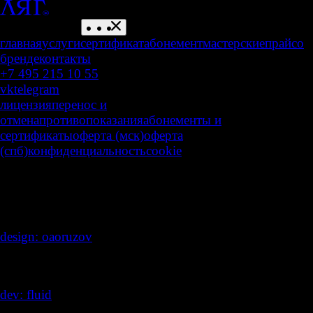
главная
услуги
сертификат
абонемент
мастерские
прайс
о
бренде
контакты
+7 495 215 10 55
vk
telegram
лицензия
перенос и
отмена
противопоказания
абонементы и
сертификаты
оферта (мск)
оферта
(спб)
конфиденциальность
cookie
часы работы
10:00 — 22:00
design: oaoruzov
/
dev: fluid