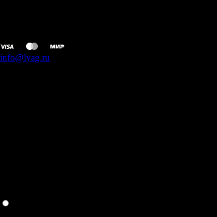
ООО «ЮГОСЛАВИЯ» ИНН 7814794997
ООО «ЛЯГ.СПИНОЙ» ИНН 7722341718
info@lyag.ru
оформление абонемента
01/04
город получателя
москва